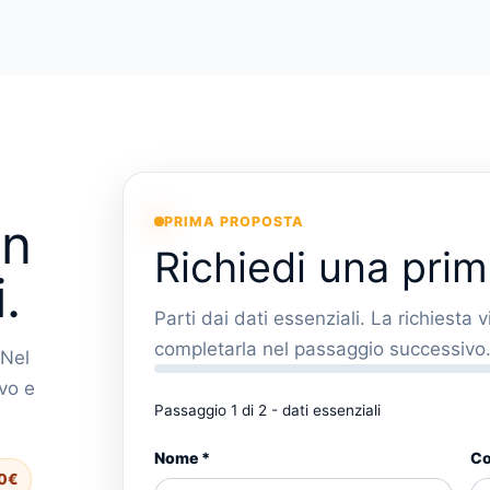
on
PRIMA PROPOSTA
Richiedi una pri
.
Parti dai dati essenziali. La richiesta 
completarla nel passaggio successivo
 Nel
vo e
Passaggio 1 di 2 - dati essenziali
Dati essenziali
Nome *
Co
00€