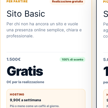
PER PARTIRE
Realizzazione gratuita
PI
Sito Basic
S
Per chi non ha ancora un sito e vuole
Pe
una presenza online semplice, chiara e
ag
professionale.
co
1.500€
5
100% di sconto
Gratis
0€ per la realizzazione
per
HOSTING
9,90€ a settimana
Più o meno come un caffè al giorno.
P