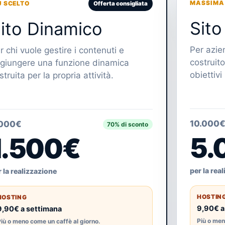
MASSIMA
Ù SCELTO
Offerta consigliata
Sito
ito Dinamico
Per azie
r chi vuole gestire i contenuti e
costruit
giungere una funzione dinamica
obiettivi 
struita per la propria attività.
10.000
.000€
70% di sconto
5.
1.500€
per la rea
 la realizzazione
HOSTIN
HOSTING
9,90€ a
9,90€ a settimana
Più o men
iù o meno come un caffè al giorno.