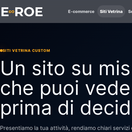
E-commerce
Siti Vetrina
Se
SITI VETRINA CUSTOM
Un sito su mis
che puoi vede
prima di decid
Presentiamo la tua attività, rendiamo chiari servizi