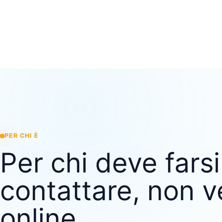
PER CHI È
Per chi deve farsi
contattare, non 
online.