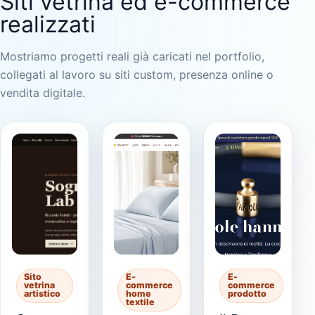
Siti vetrina ed e-commerce
realizzati
Mostriamo progetti reali già caricati nel portfolio,
collegati al lavoro su siti custom, presenza online o
vendita digitale.
Sito
E-
E-
vetrina
commerce
commerce
artistico
home
prodotto
textile