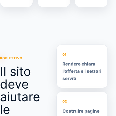
01
OBIETTIVO
Rendere chiara
Il sito
l'offerta e i settori
serviti
deve
aiutare
02
le
Costruire pagine