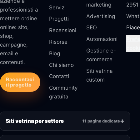
aziende e
marketing
2951
Servizi
professionisti a
Advertising
What
mettere ordine
Progetti
online: sito,
SEO
Piace
Recensioni
shop,
Automazioni
Pref
Risorse
campagne,
cook
Gestione e-
email e
Blog
commerce
contenuti.
Chi siamo
Siti vetrina
Contatti
Raccontaci
custom
il progetto
Community
gratuita
Siti vetrina per settore
11 pagine dedicate