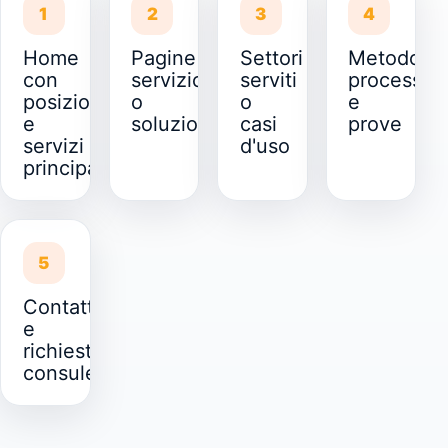
1
2
3
4
Home
Pagine
Settori
Metodo,
con
servizio
serviti
processo
posizionamento
o
o
e
e
soluzioni
casi
prove
servizi
d'uso
principali
5
Contatti
e
richiesta
consulenza