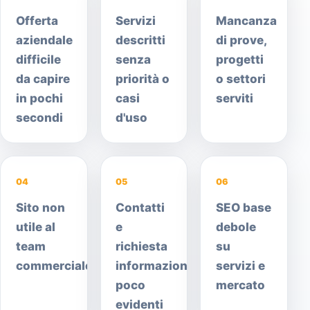
Offerta
Servizi
Mancanza
aziendale
descritti
di prove,
difficile
senza
progetti
da capire
priorità o
o settori
in pochi
casi
serviti
secondi
d'uso
04
05
06
Sito non
Contatti
SEO base
utile al
e
debole
team
richiesta
su
commerciale
informazioni
servizi e
poco
mercato
evidenti