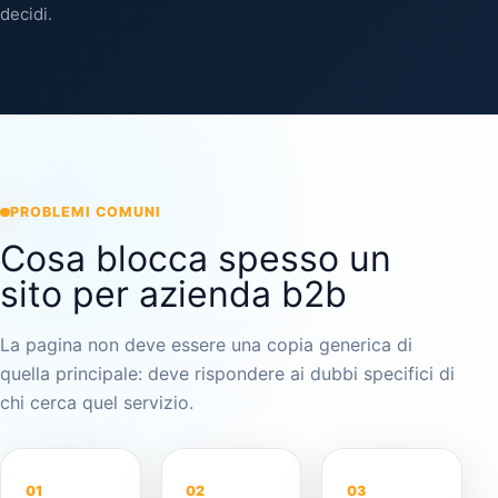
decidi.
PROBLEMI COMUNI
Cosa blocca spesso un
sito per azienda b2b
La pagina non deve essere una copia generica di
quella principale: deve rispondere ai dubbi specifici di
chi cerca quel servizio.
01
02
03