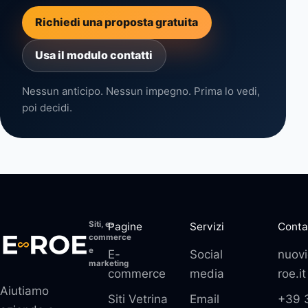
Richiedi una proposta gratuita
Usa il modulo contatti
Nessun anticipo. Nessun impegno. Prima lo vedi,
poi decidi.
Siti, e-
Pagine
Servizi
Conta
commerce
e
E-
Social
nuovi
marketing
commerce
media
roe.it
Aiutiamo
Siti Vetrina
Email
+39 