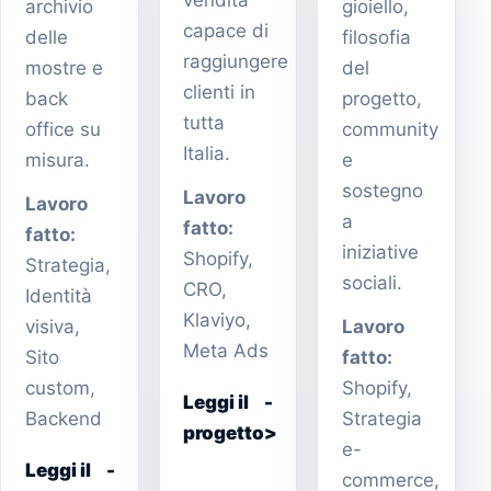
archivio
gioiello,
capace di
delle
filosofia
raggiungere
mostre e
del
clienti in
back
progetto,
tutta
office su
community
Italia.
misura.
e
sostegno
Lavoro
Lavoro
a
fatto:
fatto:
iniziative
Shopify,
Strategia,
sociali.
CRO,
Identità
Klaviyo,
visiva,
Lavoro
Meta Ads
Sito
fatto:
custom,
Shopify,
Leggi il
Backend
Strategia
progetto
e-
Leggi il
commerce,