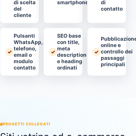
di scelta
smartphone
di
del
contatto
cliente
Pulsanti
SEO base
Pubblicazion
WhatsApp,
con title,
online e
telefono,
meta
controllo dei
✓
✓
✓
email o
description
passaggi
modulo
e heading
principali
contatto
ordinati
PROGETTI COLLEGATI