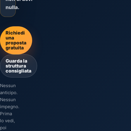
nulla.
Richiedi
una
proposta
gratuita
Guarda la
struttura
consigliata
Nessun
anticipo.
Nessun
impegno.
Prima
lo vedi,
poi