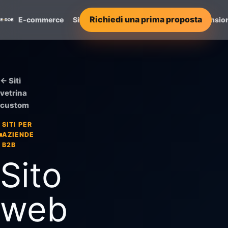
Richiedi una prima proposta
E-commerce
Siti Vetrina
Servizi
Progetti
Recensio
← Siti
vetrina
custom
SITI PER
AZIENDE
B2B
Sito
web