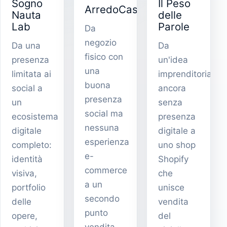
Sogno
Il Peso
ArredoCasa
Nauta
delle
Lab
Parole
Da
negozio
Da una
Da
fisico con
presenza
un'idea
una
limitata ai
imprenditoriale
buona
social a
ancora
presenza
un
senza
social ma
ecosistema
presenza
nessuna
digitale
digitale a
esperienza
completo:
uno shop
e-
identità
Shopify
commerce
visiva,
che
a un
portfolio
unisce
secondo
delle
vendita
punto
opere,
del
vendita