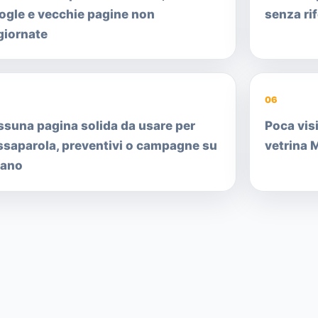
ogle e vecchie pagine non
senza ri
giornate
06
ssuna pagina solida da usare per
Poca visi
ssaparola, preventivi o campagne su
vetrina 
lano