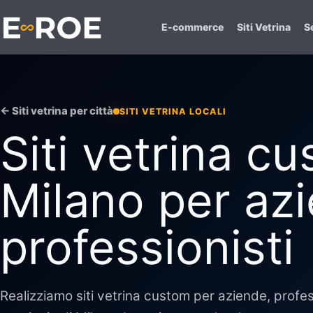
E-commerce
Siti Vetrina
Se
← Siti vetrina per città
SITI VETRINA LOCALI
Siti vetrina c
Milano per az
professionisti
Realizziamo siti vetrina custom per aziende, professi