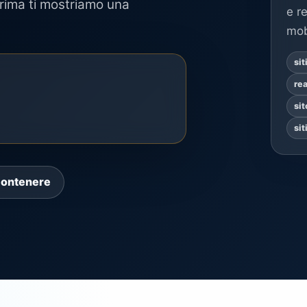
rima ti mostriamo una
e r
mob
sit
rea
si
si
contenere