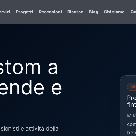
rvizi
Progetti
Recensioni
Risorse
Blog
Chi siamo
Co
ustom a
iende e
Mi
Pr
fin
Mil
com
onisti e attività della
ben