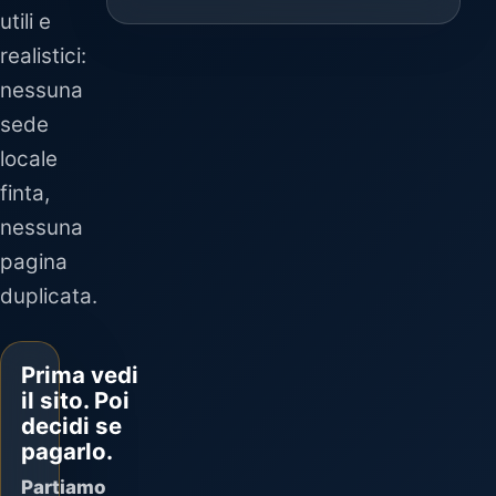
utili e
realistici:
nessuna
sede
locale
finta,
nessuna
pagina
duplicata.
Prima vedi
il sito. Poi
decidi se
pagarlo.
Partiamo