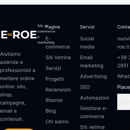
Siti, e-
Pagine
Servizi
Conta
commerce
e
E-
Social
nuovi
marketing
commerce
media
roe.it
Aiutiamo
Siti Vetrina
Email
+39 
aziende e
marketing
2951
Servizi
professionisti a
Advertising
What
mettere ordine
Progetti
online: sito,
SEO
Piace
Recensioni
shop,
Automazioni
Pref
Risorse
campagne,
cook
Gestione e-
email e
Blog
commerce
contenuti.
Chi siamo
Siti vetrina