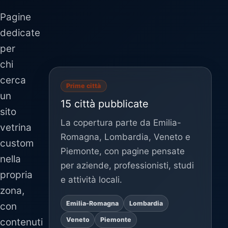
Pagine
dedicate
per
chi
cerca
Prime città
un
15 città pubblicate
sito
La copertura parte da Emilia-
vetrina
Romagna, Lombardia, Veneto e
custom
Piemonte, con pagine pensate
nella
per aziende, professionisti, studi
propria
e attività locali.
zona,
Emilia-Romagna
Lombardia
con
Veneto
Piemonte
contenuti