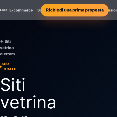
Richiedi una prima proposta
E-commerce
Siti Vetrina
Servizi
Progetti
Recensio
← Siti
vetrina
custom
SEO
LOCALE
Siti
vetrina