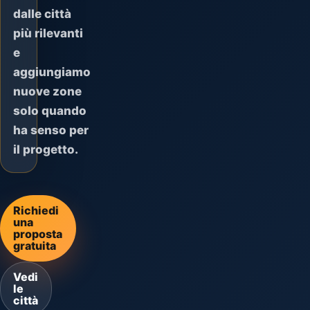
dalle città
più rilevanti
e
aggiungiamo
nuove zone
solo quando
ha senso per
il progetto.
Richiedi
una
proposta
gratuita
Vedi
le
città