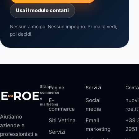
Usa il modulo contatti
Nessun anticipo. Nessun impegno. Prima lo vedi,
poi decidi.
Siti, e-
Pagine
Servizi
Conta
commerce
e
E-
Social
nuovi
marketing
commerce
media
roe.it
Aiutiamo
Siti Vetrina
Email
+39 
aziende e
marketing
2951
Servizi
professionisti a