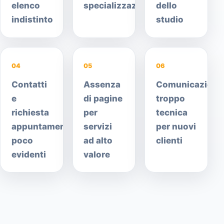
elenco
specializzazione
dello
indistinto
studio
04
05
06
Contatti
Assenza
Comunicazione
e
di pagine
troppo
richiesta
per
tecnica
appuntamento
servizi
per nuovi
poco
ad alto
clienti
evidenti
valore