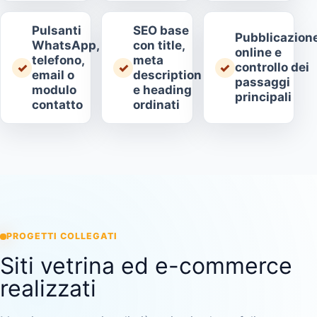
Pulsanti
SEO base
Pubblicazion
WhatsApp,
con title,
online e
telefono,
meta
controllo dei
✓
✓
✓
email o
description
passaggi
modulo
e heading
principali
contatto
ordinati
PROGETTI COLLEGATI
Siti vetrina ed e-commerce
realizzati