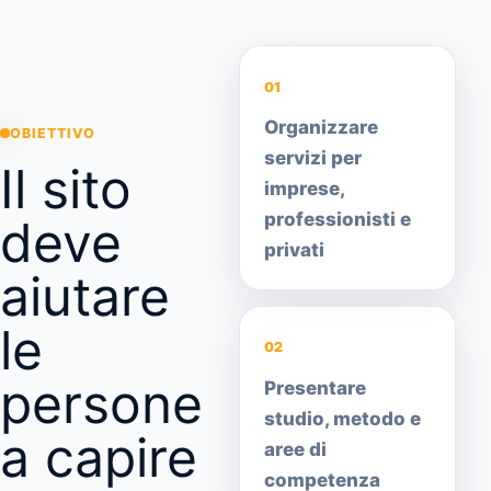
01
Organizzare
OBIETTIVO
servizi per
Il sito
imprese,
professionisti e
deve
privati
aiutare
le
02
persone
Presentare
studio, metodo e
a capire
aree di
competenza