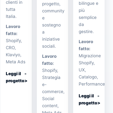
clienti in
bilingue e
progetto,
tutta
più
community
Italia.
semplice
e
da
sostegno
Lavoro
gestire.
a
fatto:
iniziative
Shopify,
Lavoro
sociali.
CRO,
fatto:
Klaviyo,
Migrazione
Lavoro
Meta Ads
Shopify,
fatto:
UX,
Shopify,
Leggi il
Catalogo,
Strategia
progetto
Performance
e-
commerce,
Leggi il
Social
progetto
content,
Meta Ads