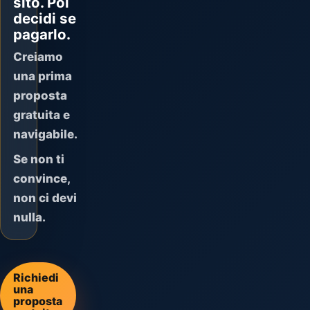
sito. Poi
decidi se
pagarlo.
Creiamo
una prima
proposta
gratuita e
navigabile.
Se non ti
convince,
non ci devi
nulla.
Richiedi
una
proposta