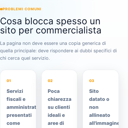
PROBLEMI COMUNI
Cosa blocca spesso un
sito per commercialista
La pagina non deve essere una copia generica di
quella principale: deve rispondere ai dubbi specifici di
chi cerca quel servizio.
01
02
03
Servizi
Poca
Sito
fiscali e
chiarezza
datato o
amministrativi
su clienti
non
presentati
ideali e
allineato
come
aree di
all'immagine