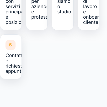
con
per
siamo
di
servizi
aziende
o
lavoro
principali
e
studio
e
e
professionisti
onboardin
posizionamento
cliente
5
Contatti
e
richiesta
appuntamento