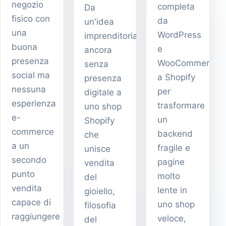
negozio
completa
Da
fisico con
da
un'idea
una
WordPress
imprenditoriale
buona
e
ancora
presenza
WooCommerce
senza
social ma
a Shopify
presenza
nessuna
per
digitale a
esperienza
trasformare
uno shop
e-
un
Shopify
commerce
backend
che
a un
fragile e
unisce
secondo
pagine
vendita
punto
molto
del
vendita
lente in
gioiello,
capace di
uno shop
filosofia
raggiungere
veloce,
del