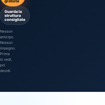
gratuita
Guarda la
struttura
consigliata
Nessun
anticipo.
Nessun
impegno.
Prima
lo vedi,
poi
decidi.