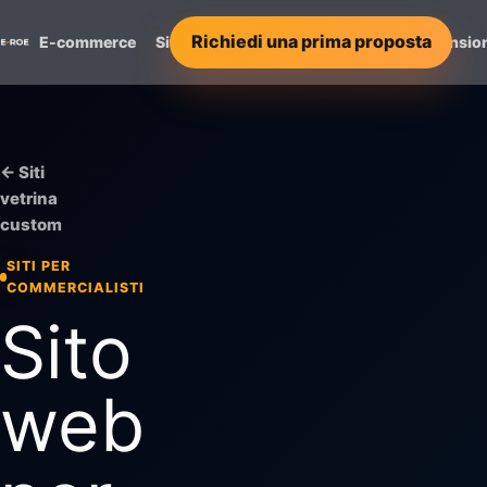
Richiedi una prima proposta
E-commerce
Siti Vetrina
Servizi
Progetti
Recensio
← Siti
vetrina
custom
SITI PER
COMMERCIALISTI
Sito
web