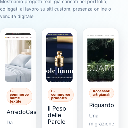
Mostriamo progetti reali già caricati nel portfolio,
collegati al lavoro su siti custom, presenza online o
vendita digitale.
E-
E-
Accessori
commerce
commerce
artigianali
home
prodotto
textile
Riguardo
Il Peso
ArredoCasa
delle
Una
Parole
Da
migrazione