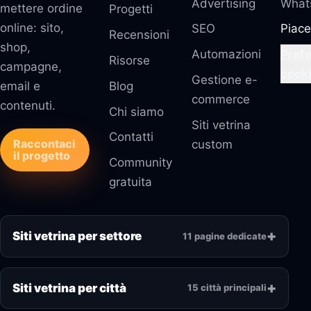
Advertising
What
mettere ordine
Progetti
online: sito,
SEO
Piace
Recensioni
shop,
Automazioni
Pref
Risorse
campagne,
cook
Gestione e-
email e
Blog
commerce
contenuti.
Chi siamo
Siti vetrina
Contatti
Raccontaci
custom
il progetto
Community
gratuita
Siti vetrina per settore
11 pagine dedicate
Siti vetrina per città
15 città principali