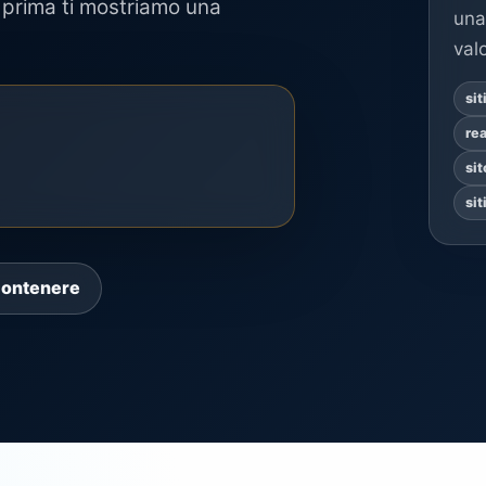
prima ti mostriamo una
una
val
si
re
si
si
contenere