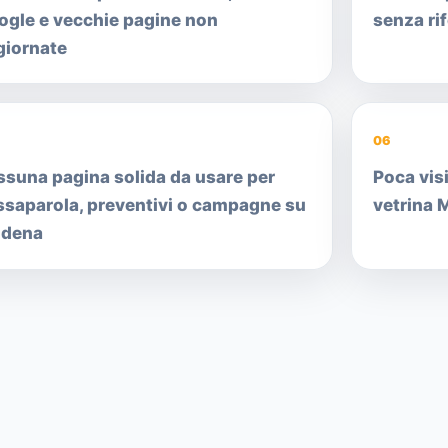
ogle e vecchie pagine non
senza ri
giornate
06
ssuna pagina solida da usare per
Poca visi
ssaparola, preventivi o campagne su
vetrina
dena