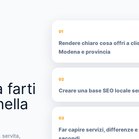
01
Rendere chiaro cosa offri a clie
Modena e provincia
02
 farti
Creare una base SEO locale sen
nella
03
Far capire servizi, differenze 
 servita,
secondi