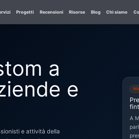
rvizi
Progetti
Recensioni
Risorse
Blog
Chi siamo
Co
ustom a
ziende e
Mo
Pr
fin
A M
par
onisti e attività della
pre