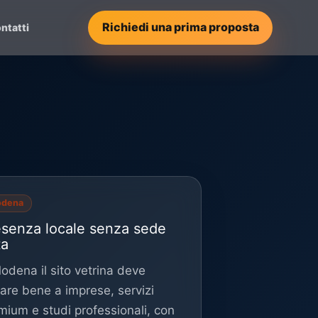
Richiedi una prima proposta
ntatti
dena
esenza locale senza sede
ta
odena il sito vetrina deve
lare bene a imprese, servizi
mium e studi professionali, con