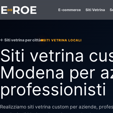
E-commerce
Siti Vetrina
Se
← Siti vetrina per città
SITI VETRINA LOCALI
Siti vetrina c
Modena per a
professionisti
Realizziamo siti vetrina custom per aziende, professi