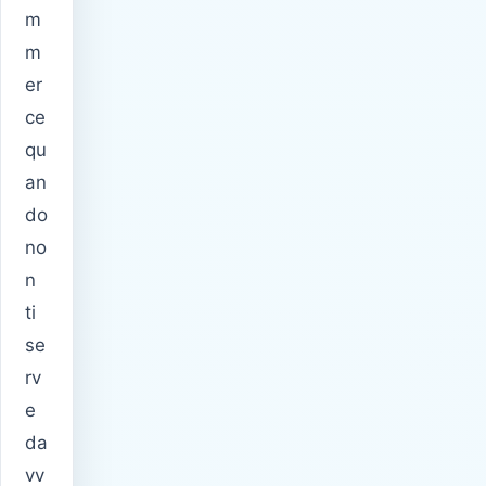
m
m
er
ce
qu
an
do
no
n
ti
se
rv
e
da
vv