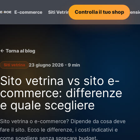
Controlla il tuo shop
E-commerce
Siti Vetrina
Servizi
Progetti
Recensi
<- Torna al blog
23 giugno 2026 - 9 min
Siti vetrina
Sito vetrina vs sito e-
commerce: differenze
e quale scegliere
Sito vetrina o e-commerce? Dipende da cosa deve
fare il sito. Ecco le differenze, i costi indicativi e
come scegliere senza sprecare budget.