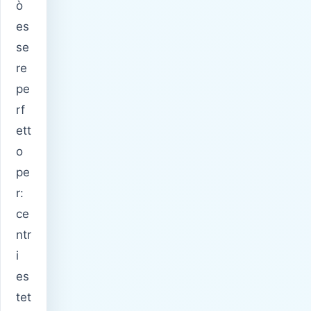
ò
es
se
re
pe
rf
ett
o
pe
r:
ce
ntr
i
es
tet