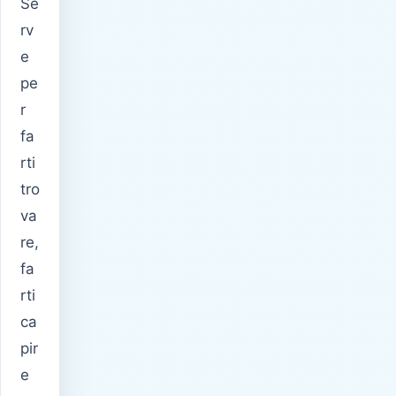
Se
rv
e
pe
r
fa
rti
tro
va
re,
fa
rti
ca
pir
e