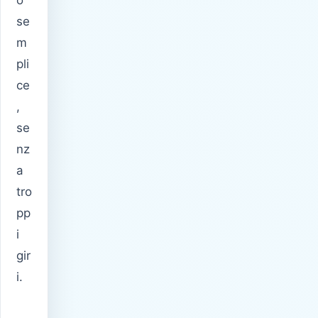
se
m
pli
ce
,
se
nz
a
tro
pp
i
gir
i.