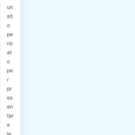
un
sit
o
pe
ns
at
o
pe
r
pr
es
en
tar
e
la