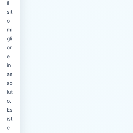
il
sit
o
mi
gli
or
e
in
as
so
lut
o.
Es
ist
e