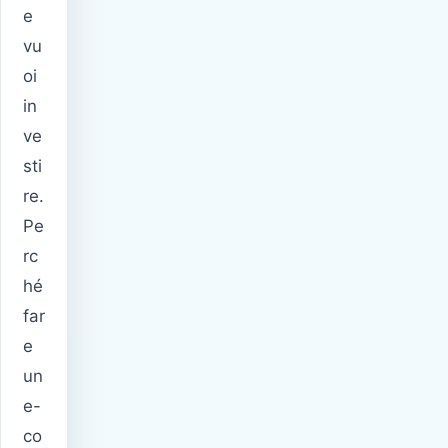
e
vu
oi
in
ve
sti
re.
Pe
rc
hé
far
e
un
e-
co