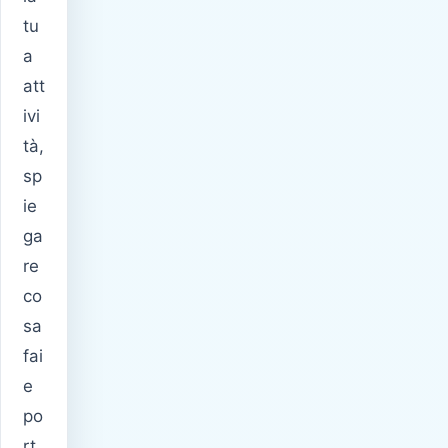
tu
a
att
ivi
tà,
sp
ie
ga
re
co
sa
fai
e
po
rt