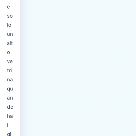
e
so
lo
un
sit
o
ve
tri
na
qu
an
do
ha
i
gi