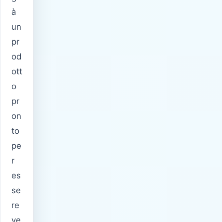
à
un
pr
od
ott
o
pr
on
to
pe
r
es
se
re
ve