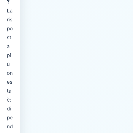
?
La
ris
po
st
a
pi
ù
on
es
ta
è:
di
pe
nd