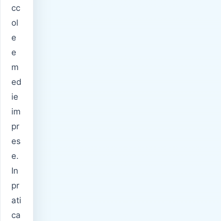
cc
ol
e
e
m
ed
ie
im
pr
es
e.
In
pr
ati
ca