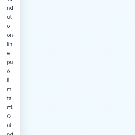
nd
ut
o
on
lin
e
pu
ò
li
mi
ta
rti.
Q
ui
nd