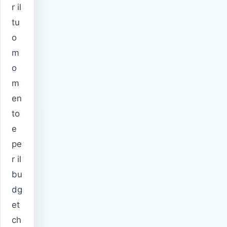
r il
tu
o
m
o
m
en
to
e
pe
r il
bu
dg
et
ch