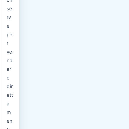
se
rv
e
pe
r
ve
nd
er
e
dir
ett
a
m
en