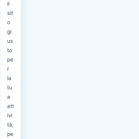
il
sit
o
gi
us
to
pe
r
la
tu
a
att
ivi
tà,
pe