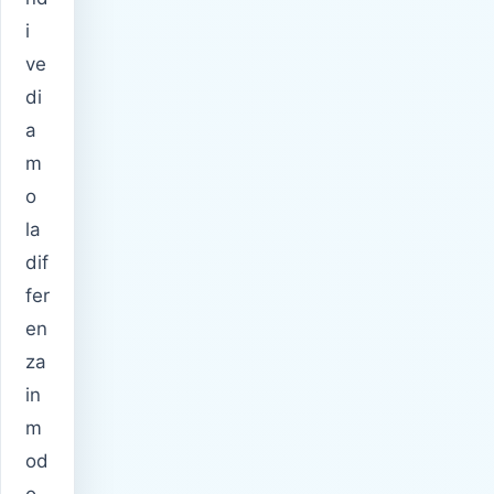
i
ve
di
a
m
o
la
dif
fer
en
za
in
m
od
o