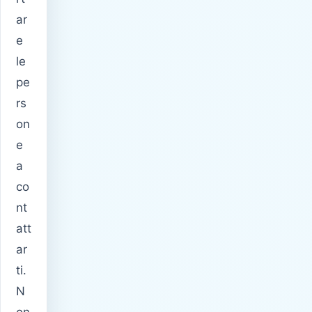
ar
e
le
pe
rs
on
e
a
co
nt
att
ar
ti.
N
on