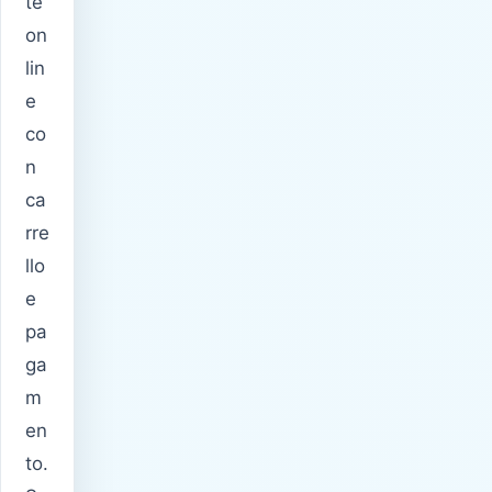
te
on
lin
e
co
n
ca
rre
llo
e
pa
ga
m
en
to.