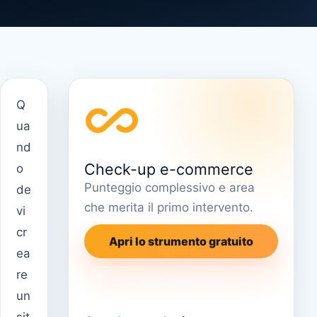
Q
ua
nd
Check-up e-commerce
o
Punteggio complessivo e area
de
che merita il primo intervento.
vi
cr
Apri lo strumento gratuito
ea
re
Vedi il servizio
un
sit