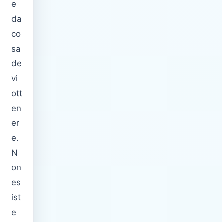
e
da
co
sa
de
vi
ott
en
er
e.
N
on
es
ist
e