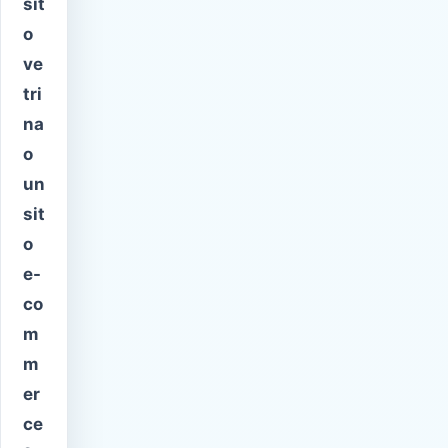
sit
o
ve
tri
na
o
un
sit
o
e-
co
m
m
er
ce