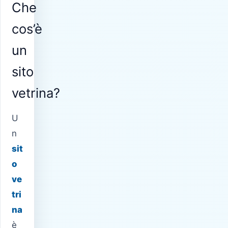
Che
cos’è
un
sito
vetrina?
U
n
sit
o
ve
tri
na
è