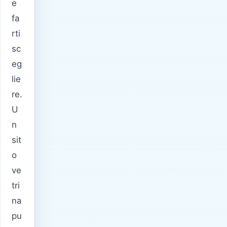
e
fa
rti
sc
eg
lie
re.
U
n
sit
o
ve
tri
na
pu