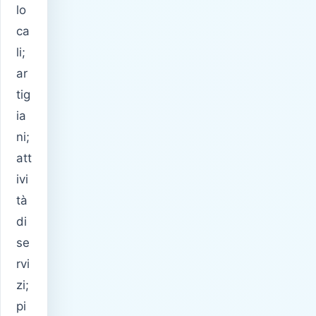
lo
ca
li;
ar
tig
ia
ni;
att
ivi
tà
di
se
rvi
zi;
pi