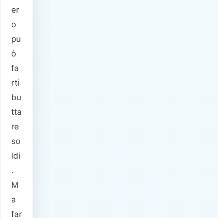
er
o
pu
ò
fa
rti
bu
tta
re
so
ldi
.
M
a
far