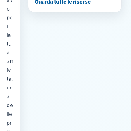
Guarda tutte le risorse
o
pe
r
la
tu
a
att
ivi
tà,
un
a
de
lle
pri